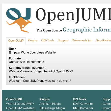
Plugins
GIS-Tools
Support
Dokumentation
Sandkaste
OpenJUMP
Über
Ein paar Worte über diese Website
Formate
Unterstützte Datenformate
Systemvoraussetzungen
Welche Voraussetzungen benötigt OpenJUMP?
Funktionen
Was kann OpenJUMP und was kann es nicht?
OpenJUMP
Plugins
GIS Tools
Suppo
Was ist OpenJUMP?
Archikart Plugin
DXF Konverter
Comm
OpenJUMP Webstart
Bildanzeige Plugin
PMF Konverter
Komme